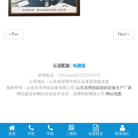
« Prev
Next »
云适配版
|
电脑版
咨询电话：13561646688 13573329733
公司地址：山东省淄博市桓台县果里镇建龙路
版权所有：山东首丰环保设备有限公司-
山东淄博脱硫脱硝设备生产厂家
网站建设和网站优化技术支持：淄博荣欧网络公司
网站地图
首页
手机
手机
二维码
在线留言
联系我们