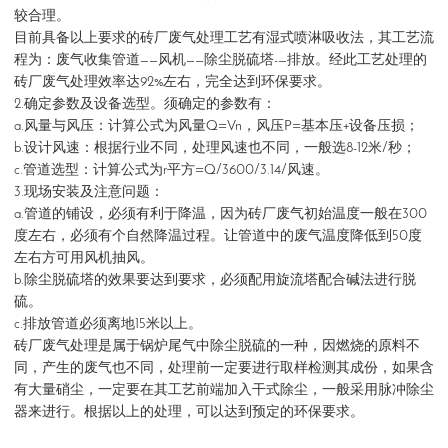
较合理。
目前具备以上要求的砖厂废气处理工艺有湿式喷淋吸收法，其工艺流
程为：废气收集管道——风机——除尘脱硫塔-—排放。经此工艺处理的
砖厂废气处理效率达92%左右，完全达到环保要求。
2.确定参数及设备选型。须确定的参数有：
a.风量与风压：计算公式为风量Q=Vn，风压P=基本压+设备压损；
b.设计风速：根据行业不同，处理风速也不同，一般选8-12米/秒；
c.管道选型：计算公式为r平方=Q/3600/3.14/风速。
3.现场安装及注意问题：
a.管道的铺设，必须有利于降温，因为砖厂废气初始温度一般在300
度左右，必须有个自然降温过程。让管道中的废气温度降低到50度
左右方可用风机抽风。
b.除尘脱硫塔的效果要达到要求，必须配用旋流塔配合碱法进行脱
硫。
c.排放管道必须离地15米以上。
砖厂废气处理是属于锅炉尾气中除尘脱硫的一种，因燃烧的原料不
同，产生的废气也不同，处理前一定要进行取样检测其成份，如果含
有大量硝尘，一定要在其工艺前端加入干式除尘，一般采用脉冲除尘
器来进行。根据以上的处理，可以达到预定的环保要求。