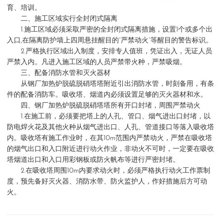
育、培训。
二、施工区域实行全封闭式隔离
1.施工区域必须采取严密的全封闭式隔离措施，设置1个或多个出
入口,在隔离防护墙上四周悬挂醒目的“严禁动火”等醒目的警告标识。
2.严格执行区域出入制度，安排专人值班，凭证出入，无证人员
严禁入内。凡进入施工区域的人员严禁带火种，严禁吸烟。
三、配备消防水管和灭火器材
从钢厂加热炉脱硫脱硝塔塔附近引出消防水管，时刻备用，有条
件的配备消防车。吸收塔、烟道内必须设置足够的灭火器材和水。
四、钢厂加热炉脱硫脱硝塔塔所有开口封堵，周围严禁动火
1.在施工前，必须要把塔上的人孔、管口、烟气进出口封堵，以
防电焊火花及其他火种从烟气进出口、人孔、管道接口等落入吸收塔
内。吸收塔有施工作业时，在其10m范围内严禁动火，严禁在吸收塔
的烟气出口和入口附近进行动火作业，非动火不可时，一定要在吸收
塔烟道出口和入口用彩钢板或防火帆布等进行严密封堵。
2.在吸收塔周围10m内要求动火时，必须严格执行动火工作票制
度，预先备好灭火器、消防水带、防火监护人，作好措施后方可动
火。