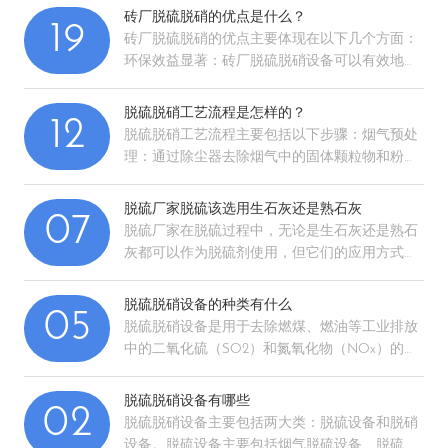
有部件进行…
砖厂脱硫脱硝的优点是什么？
19
砖厂脱硫脱硝的优点主要体现在以下几个方面：
环保效益显著：砖厂脱硫脱硝设备可以有效地去
除烟气中的硫氧化物和氮氧化物，降低这些有害
物质对环境…
脱硫脱硝工艺流程是怎样的？
12
脱硫脱硝工艺流程主要包括以下步骤：烟气预处
理：通过除尘器去除烟气中的固体颗粒物和粉
尘，以减少后续处理的干扰和防止设备堵塞。烟
气脱硫：将脱…
脱硫厂家脱硫该选用生石灰还是熟石灰
07
脱硫厂家在脱硫过程中，无论是生石灰还是熟石
灰都可以作为脱硫剂使用，但它们的应用方式和
效果有所不同。因此，选择生石灰还是熟石灰主
要取决于具…
脱硫脱硝设备的种类有什么
05
脱硫脱硝设备是用于去除燃煤、燃油等工业排放
中的二氧化硫（SO2）和氮氧化物（NOx）的设
备。以下是常见的脱硫脱硝设备种类：脱硫设
备：石灰…
脱硫脱硝设备有哪些
02
脱硫脱硝设备主要包括两大类：脱硫设备和脱硝
设备。脱硫设备主要包括烟气脱硫设备、脱硫除