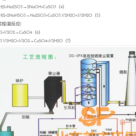
H)2+Na2SO3
→2NaOH+CaSO3（4）
H)2+2NaHSO3
→Na2SO3+CaSO3.1/2H2O+3/2H2O（5）
程(副反应)
3+1/2O2
→CaSO4（6）
3.1/2H2O+1/2O2
→CaSO4+1/2H2O（7）