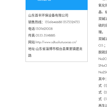
氧化
晶、
山东首丰环保设备有限公司
双碱
销售热线：13561646688 13573329733
硫的
电话:13011621008
理。
传真:0533-3598885
双碱
网站:http://www.sdtuoliutuoxiao.cn/
O3-
地址:山东省淄博市桓台县果里镇建龙
脱硫
路
Na2C
2NaO
Na2S
其中
式（1
式（
式（
再生