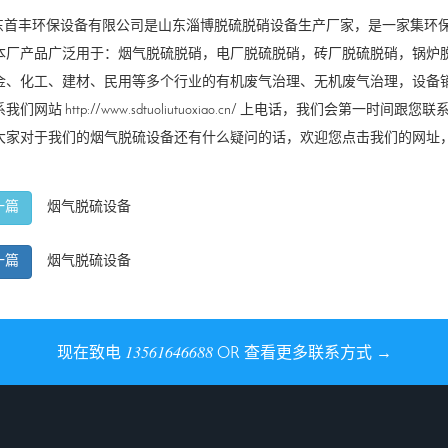
首丰环保设备有限公司是山东淄博脱硫脱硝设备生产厂家，是一家集环保
本厂产品广泛用于：
烟气脱硫脱硝
，
电厂脱硫脱硝
，
砖厂脱硫脱硝
，
锅炉
金、化工、建材、民用等多个行业的有机废气治理、无机废气治理，设备
系我们网站
http://www.sdtuoliutuoxiao.cn/
上电话，我们会第一时间跟您联
大家对于我们的
烟气脱硫设备
还有什么疑问的话，欢迎您点击我们的网址
烟气脱硫设备
一篇
烟气脱硫设备
一篇
13561646688
现在致电
OR 查看更多联系方式 →