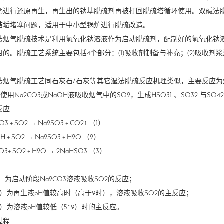
钙进行还原再生，再生出的钠基脱硫剂再被打回脱硫塔循环使用。双碱法
结垢堵塞问题，适用于中小型锅炉进行脱硫改造。
法烟气脱硫技术是利用氢氧化钠溶液作为启动脱硫剂，配制好的氢氧化钠溶
目的。脱硫工艺系统主要包括4个部分：(1)吸收剂制备与补充；(2)吸收剂浆
法烟气脱硫工艺同石灰石/石灰等其它湿法脱硫反应机理类似，主要反应为烟
；使用Na2CO3或NaOH液吸收烟气中的SO2，生成HSO31-、SO32-与S
反应
O3 + SO2
→ Na2SO3 + CO2↑ （1）
H + SO2
→ Na2SO3 + H2O （2）·
O3+ SO2 + H2O
→ 2NaHSO3 （3）
：
）为启动阶段Na2CO3溶液吸收SO2的反应；
2）为再生液pH值较高时（高于9时），溶液吸收SO2的主反应；
3）为溶液pH值较低（5~9）时的主反应。
过程