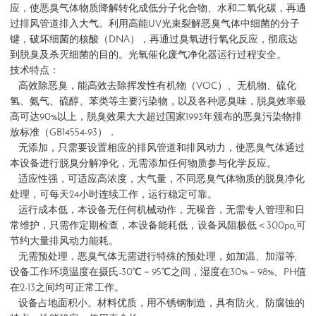
应，使恶臭气体物质降解转化成低分子化合物、水和二氧化碳，再通
过排风管道排入大气。利用高能UV光束裂解恶臭气体中细菌的分子
键，破坏细菌的核酸（DNA），再通过臭氧进行氧化反应，彻底达
到脱臭及杀灭细菌的目的。光氧催化废气净化器运行过程安全。
技术特点：
高效除恶臭，能高效去除挥发性有机物（VOC）、无机物、硫化
氢、氨气、硫醇、苯类等主要污染物，以及各种恶臭味，脱臭效率最
高可达90%以上，脱臭效果大大超过国家1993年颁布的恶臭污染物排
放标准（GB14554-93）．
无添加，只需要设置相应的排风管道和排风动力，使恶臭气体通过
本设备进行脱臭分解净化，无需添加任何物质参与化学反应。
适应性强，可适应高浓度，大气量，不同恶臭气体物质的脱臭净化
处理，可每天24小时连续工作，运行稳定可靠。
运行成本低，本设备无任何机械动作，无噪音，无需专人管理和日
常维护，只需作定期检查，本设备能耗低，设备风阻极低＜300pa,可
节约大量排风动力能耗。
无需预处理，恶臭气体无需进行特殊的预处理，如加温、加湿等,
设备工作环境温度在摄氏-30℃－95℃之间，湿度在30%－98%、PH值
在2-13之间均可正常工作。
设备占地面积小。材料优质，用不锈钢制造，具有防火、防腐蚀的