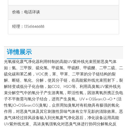
价格：电话详谈
经理：13561646688
详情展示
光氧催化废气净化器利用特制的高能UV紫外线光束照射恶臭气体
如；氨、三甲胺、硫化氢、甲硫氢、甲硫醇、甲硫醚、二甲二硫、二
硫化碳和苯乙烯，VOC类，苯、甲苯、二甲苯的分子链结构的裂
解、断链、氧化、分解，使其分子链，在高能紫外线光束照射下，裂
解转变成低分子化合物，如CO2、H2O等。利用高臭氧UV紫外线光
束分解空气中的氧分子产生游离氧，即活性氧，因游离氧所携正负电
子不平衡需与氧分子结合，进而产生臭氧。UV＋O2&rarr;O-+O＊(活
性氧)O+O2&rarr;O3(臭氧)，众所周知臭氧对有机物具有极强的氧化
作用，对恶臭气体及其它刺激性异味气体有立竿见影的清除效果。恶
臭气体经过排风设备输入到光氧废气净化器后，净化设备运用高能
UV紫外线光束、高浓臭氧强氧化对恶臭气体进行协同分解氧化反